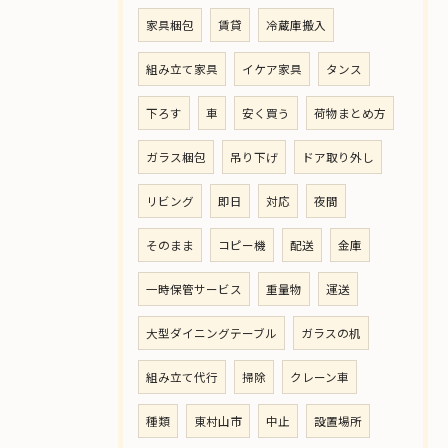
家具梱包
賃貸
冷蔵庫搬入
組み立て家具
イケア家具
タンス
下ろす
車
安く買う
荷物まとめ方
ガラス梱包
吊り下げ
ドア取り外し
リビング
即日
対応
夜間
そのまま
コピー機
配送
金庫
一時保管サービス
重量物
運送
大型ダイニングテーブル
ガラスの机
組み立て代行
掃除
クレーン車
種類
東村山市
中止
設置場所