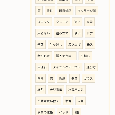
窓
条件
即日対応
マッサージ器
ユニック
クレーン
違い
玄関
入らない
組み立て
狭い
ドア
千葉
引っ越し
吊り上げ
搬入
断られた
搬入できない
引越し
大理石
ダイニングテーブル
運び方
階段
幅
急遽
器具
ガラス
梱包
大型家電
冷蔵庫のみ
冷蔵庫買い替え
準備
大型
家具の運搬
ベッド
2階