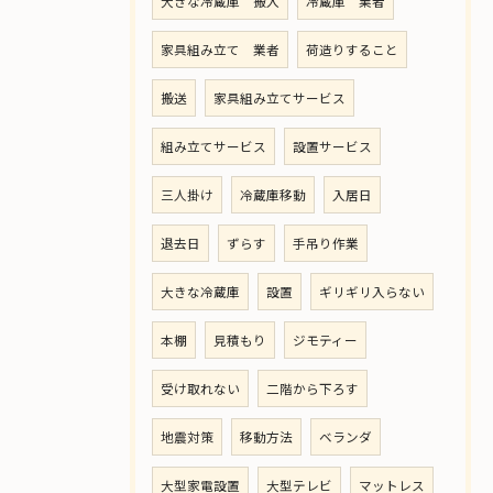
大きな冷蔵庫 搬入
冷蔵庫 業者
家具組み立て 業者
荷造りすること
搬送
家具組み立てサービス
組み立てサービス
設置サービス
三人掛け
冷蔵庫移動
入居日
退去日
ずらす
手吊り作業
大きな冷蔵庫
設置
ギリギリ入らない
本棚
見積もり
ジモティー
受け取れない
二階から下ろす
地震対策
移動方法
ベランダ
大型家電設置
大型テレビ
マットレス