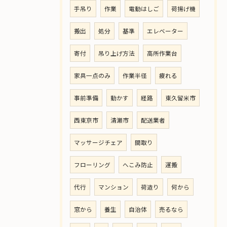
手吊り
作業
電動はしご
荷揚げ機
搬出
処分
基準
エレベーター
寄付
吊り上げ方法
高所作業台
家具一点のみ
作業半径
疲れる
事前準備
動かす
経路
東久留米市
西東京市
清瀬市
配送業者
マッサージチェア
間取り
フローリング
へこみ防止
運搬
代行
マンション
荷造り
何から
窓から
養生
自治体
売るなら