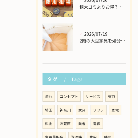
2026/07/26
粗大ゴミよりお得？大型家具の処分業者にかかる費用相場を解説
2026/07/19
2階の大型家具を処分したい！狭い階段から安全に下ろす方法
タグ
Tags
流れ
コンセプト
サービス
東京
埼玉
神奈川
家具
ソファ
家電
料金
冷蔵庫
業者
電線
家電量販店
洗濯機
費用
時間