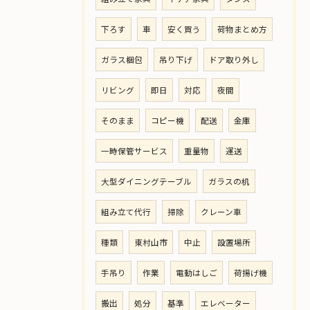
下ろす
車
安く買う
荷物まとめ方
ガラス梱包
吊り下げ
ドア取り外し
リビング
即日
対応
夜間
そのまま
コピー機
配送
金庫
一時保管サービス
重量物
運送
大型ダイニングテーブル
ガラスの机
組み立て代行
掃除
クレーン車
種類
東村山市
中止
設置場所
手吊り
作業
電動はしご
荷揚げ機
搬出
処分
基準
エレベーター