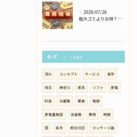
2026/07/26
粗大ゴミよりお得？大型家具の処分業者にかかる費用相場を解説
タグ
Tags
流れ
コンセプト
サービス
東京
埼玉
神奈川
家具
ソファ
家電
料金
冷蔵庫
業者
電線
家電量販店
洗濯機
費用
時間
窓
条件
即日対応
マッサージ器