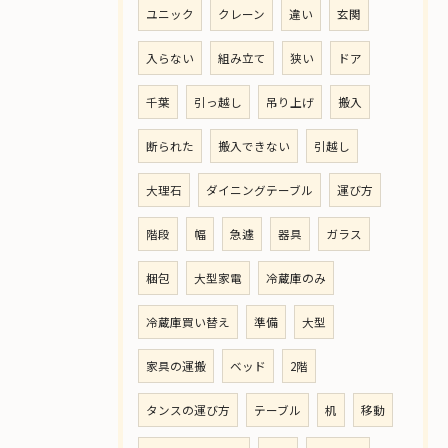
ユニック
クレーン
違い
玄関
入らない
組み立て
狭い
ドア
千葉
引っ越し
吊り上げ
搬入
断られた
搬入できない
引越し
大理石
ダイニングテーブル
運び方
階段
幅
急遽
器具
ガラス
梱包
大型家電
冷蔵庫のみ
冷蔵庫買い替え
準備
大型
家具の運搬
ベッド
2階
タンスの運び方
テーブル
机
移動