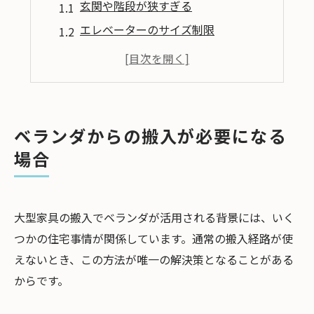
玄関や階段が狭すぎる
エレベーターのサイズ制限
ベランダを経由する搬入方法
手吊り搬入｜プロの技術で安全に
クレーン搬入｜重い家具もスムーズに
ベランダ搬入に必要な条件
ベランダからの搬入が必要になる
ベランダの構造と強度
場合
窓や開口部のサイズ
マンションの規約と周辺環境
大型家具の搬入でベランダが活用される背景には、いく
自力作業で起こりうるリスク
つかの住宅事情が関係しています。通常の搬入経路が使
家具の破損や落下
えないとき、この方法が唯一の解決策となることがある
建物の損傷
からです。
身体の怪我