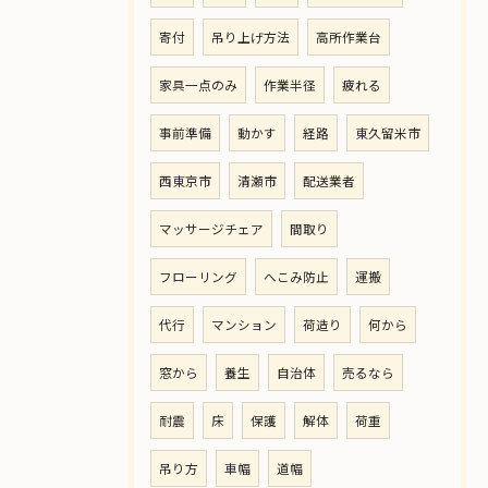
寄付
吊り上げ方法
高所作業台
家具一点のみ
作業半径
疲れる
事前準備
動かす
経路
東久留米市
西東京市
清瀬市
配送業者
マッサージチェア
間取り
フローリング
へこみ防止
運搬
代行
マンション
荷造り
何から
窓から
養生
自治体
売るなら
耐震
床
保護
解体
荷重
吊り方
車幅
道幅