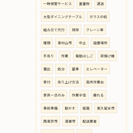
一時保管サービス
重量物
運送
大型ダイニングテーブル
ガラスの机
組み立て代行
掃除
クレーン車
種類
東村山市
中止
設置場所
手吊り
作業
電動はしご
荷揚げ機
搬出
処分
基準
エレベーター
寄付
吊り上げ方法
高所作業台
家具一点のみ
作業半径
疲れる
事前準備
動かす
経路
東久留米市
西東京市
清瀬市
配送業者