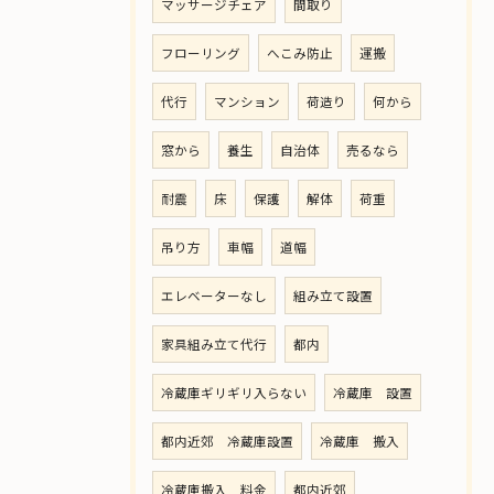
マッサージチェア
間取り
フローリング
へこみ防止
運搬
代行
マンション
荷造り
何から
窓から
養生
自治体
売るなら
耐震
床
保護
解体
荷重
吊り方
車幅
道幅
エレベーターなし
組み立て設置
家具組み立て代行
都内
冷蔵庫ギリギリ入らない
冷蔵庫 設置
都内近郊 冷蔵庫設置
冷蔵庫 搬入
冷蔵庫搬入 料金
都内近郊