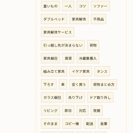
重いもの
一人
コツ
ソファー
ダブルベッド
家具解体
不用品
家具解体サービス
引っ越し先が決まらない
荷物
家具梱包
賃貸
冷蔵庫搬入
組み立て家具
イケア家具
タンス
下ろす
車
安く買う
荷物まとめ方
ガラス梱包
吊り下げ
ドア取り外し
リビング
即日
対応
夜間
そのまま
コピー機
配送
金庫