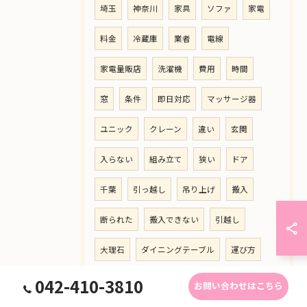
埼玉
神奈川
家具
ソファ
家電
料金
冷蔵庫
業者
電線
家電量販店
洗濯機
費用
時間
窓
条件
即日対応
マッサージ器
ユニック
クレーン
違い
玄関
入らない
組み立て
狭い
ドア
千葉
引っ越し
吊り上げ
搬入
断られた
搬入できない
引越し
大理石
ダイニングテーブル
運び方
042-410-3810
階段
幅
急遽
器具
ガラス
お問い合わせはこちら