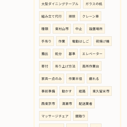
大型ダイニングテーブル
ガラスの机
組み立て代行
掃除
クレーン車
種類
東村山市
中止
設置場所
手吊り
作業
電動はしご
荷揚げ機
搬出
処分
基準
エレベーター
寄付
吊り上げ方法
高所作業台
家具一点のみ
作業半径
疲れる
事前準備
動かす
経路
東久留米市
西東京市
清瀬市
配送業者
マッサージチェア
間取り