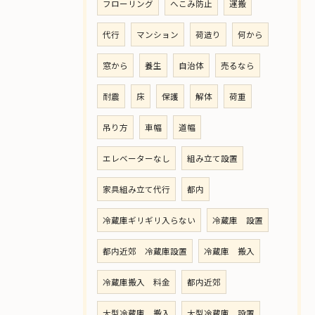
フローリング
へこみ防止
運搬
代行
マンション
荷造り
何から
窓から
養生
自治体
売るなら
耐震
床
保護
解体
荷重
吊り方
車幅
道幅
エレベーターなし
組み立て設置
家具組み立て代行
都内
冷蔵庫ギリギリ入らない
冷蔵庫 設置
都内近郊 冷蔵庫設置
冷蔵庫 搬入
冷蔵庫搬入 料金
都内近郊
大型冷蔵庫 搬入
大型冷蔵庫 設置