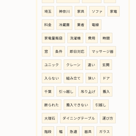
埼玉
神奈川
家具
ソファ
家電
料金
冷蔵庫
業者
電線
家電量販店
洗濯機
費用
時間
窓
条件
即日対応
マッサージ器
ユニック
クレーン
違い
玄関
入らない
組み立て
狭い
ドア
千葉
引っ越し
吊り上げ
搬入
断られた
搬入できない
引越し
大理石
ダイニングテーブル
運び方
階段
幅
急遽
器具
ガラス