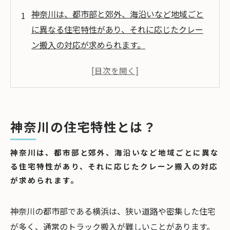
神奈川は、都市部と郊外、海沿いなど地域ごと
に異なる住宅特性があり、それに応じたクレー
ン搬入の対応が求められます。
神奈川では、高層マンションや大型住宅に対応
できるクレーン搬入業者が多く存在し、各地域
に特化したサービスを展開しています。
神奈川には地域密着型のクレーン搬入業者が多
神奈川の住宅特性とは？
く、各エリアの交通事情や住宅特性に熟知して
おり、迅速で柔軟な対応が可能です。
神奈川は、都市部と郊外、海沿いなど地域ごとに異な
神奈川でクレーン搬入の費用相場は、使用する
る住宅特性があり、それに応じたクレーン搬入の対応
クレーンや作業時間など条件によって異なるた
が求められます。
め一概には言えません。
クレーン搬入の見積もりを依頼する際は、作業
神奈川の都市部である横浜は、狭い道路や密集した住宅
時間の目安、追加料金の有無、交通規制や安全
が多く、通常のトラック搬入が難しいことがあります。