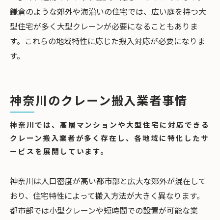
対策にかかる費用を確認することで追加料金の
鎌倉のような郊外や海沿いの住宅では、広い庭を持つ大
発生を避けることができます。
型住宅が多く大型クレーンが必要になることもありま
神奈川でクレーン搬入業者を選ぶ際には、地域
す。これらの地域特性に応じた搬入対応が必要になりま
特性や住宅条件に合った業者を選ぶことが重要
す。
です。
神奈川のクレーン搬入業者事情
神奈川では、高層マンションや大型住宅に対応できる
クレーン搬入業者が多く存在し、各地域に特化したサ
ービスを展開しています。
神奈川は人口密度が高い都市部と広大な郊外が混在して
おり、住宅特性によって搬入方法が大きく異なります。
都市部では小型クレーンや短時間での設置が可能な業