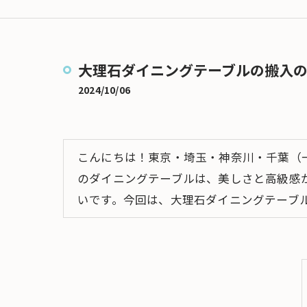
大型家電搬入
冷蔵庫搬入
大理石ダイニングテーブルの搬入
ドラム式洗濯機の搬入
2024/10/06
大型テレビ搬入
マッサージチェアの搬入
こんにちは！東京・埼玉・神奈川・千葉（
のダイニングテーブルは、美しさと高級感
いです。今回は、大理石ダイニングテーブ