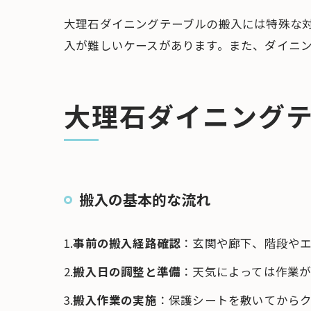
大理石ダイニングテーブルの搬入には特殊な
入が難しいケースがあります。また、ダイニ
大理石ダイニング
搬入の基本的な流れ
1.
事前の搬入経路確認
：玄関や廊下、階段や
2.
搬入日の調整と準備
：天気によっては作業
3.
搬入作業の実施
：保護シートを敷いてから