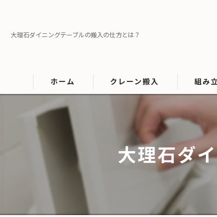
大理石ダイニングテーブルの搬入の仕方とは？
ホーム
クレーン搬入
組み
大型家具搬入
大型家電
マットレス搬入
大理石ダイ
ソファの搬入
タンスの搬入
テーブルの搬入