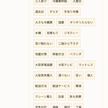
三人掛け
冷蔵庫移動
入居日
退去日
ずらす
手吊り作業
大きな冷蔵庫
設置
ギリギリ入らない
本棚
見積もり
ジモティー
受け取れない
二階から下ろす
地震対策
移動方法
ベランダ
大型家電設置
大型テレビ
マットレス
大型家具搬入
運べない
安い
個人
配送方法
配送サービス
関東
クレーン搬入
迅速
急な依頼
至急対応
価格
親切
丁寧