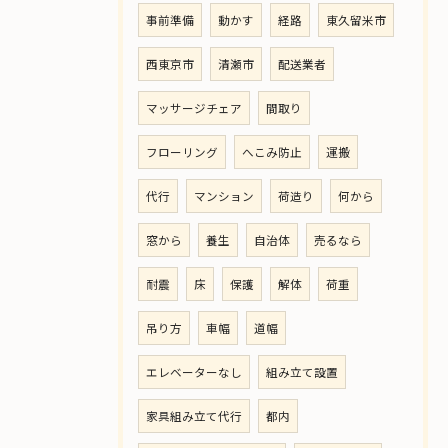
事前準備
動かす
経路
東久留米市
西東京市
清瀬市
配送業者
マッサージチェア
間取り
フローリング
へこみ防止
運搬
代行
マンション
荷造り
何から
窓から
養生
自治体
売るなら
耐震
床
保護
解体
荷重
吊り方
車幅
道幅
エレベーターなし
組み立て設置
家具組み立て代行
都内