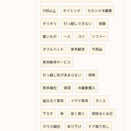
700l以上
タイミング
セカンド冷蔵庫
ギリギリ
引っ越しできない
順番
重いもの
一人
コツ
ソファー
ダブルベッド
家具解体
不用品
家具解体サービス
引っ越し先が決まらない
荷物
家具梱包
賃貸
冷蔵庫搬入
組み立て家具
イケア家具
タンス
下ろす
車
安く買う
荷物まとめ方
ガラス梱包
吊り下げ
ドア取り外し