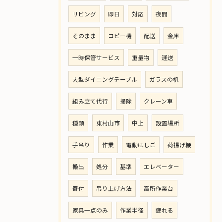
リビング
即日
対応
夜間
そのまま
コピー機
配送
金庫
一時保管サービス
重量物
運送
大型ダイニングテーブル
ガラスの机
組み立て代行
掃除
クレーン車
種類
東村山市
中止
設置場所
手吊り
作業
電動はしご
荷揚げ機
搬出
処分
基準
エレベーター
寄付
吊り上げ方法
高所作業台
家具一点のみ
作業半径
疲れる