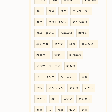
手吊り
作業
電動はしご
荷揚げ機
搬出
処分
基準
エレベーター
寄付
吊り上げ方法
高所作業台
家具一点のみ
作業半径
疲れる
事前準備
動かす
経路
東久留米市
西東京市
清瀬市
配送業者
マッサージチェア
間取り
フローリング
へこみ防止
運搬
代行
マンション
荷造り
何から
窓から
養生
自治体
売るなら
耐震
床
保護
解体
荷重