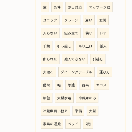
窓
条件
即日対応
マッサージ器
ユニック
クレーン
違い
玄関
入らない
組み立て
狭い
ドア
千葉
引っ越し
吊り上げ
搬入
断られた
搬入できない
引越し
大理石
ダイニングテーブル
運び方
階段
幅
急遽
器具
ガラス
梱包
大型家電
冷蔵庫のみ
冷蔵庫買い替え
準備
大型
家具の運搬
ベッド
2階