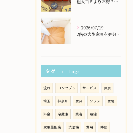
粗大ゴミよりお得？大型家具の処分業者にかかる費用相場を解説
2026/07/19
2階の大型家具を処分したい！狭い階段から安全に下ろす方法
タグ
Tags
流れ
コンセプト
サービス
東京
埼玉
神奈川
家具
ソファ
家電
料金
冷蔵庫
業者
電線
家電量販店
洗濯機
費用
時間