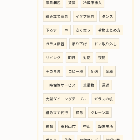
家具梱包
賃貸
冷蔵庫搬入
組み立て家具
イケア家具
タンス
下ろす
車
安く買う
荷物まとめ方
ガラス梱包
吊り下げ
ドア取り外し
リビング
即日
対応
夜間
そのまま
コピー機
配送
金庫
一時保管サービス
重量物
運送
大型ダイニングテーブル
ガラスの机
組み立て代行
掃除
クレーン車
種類
東村山市
中止
設置場所