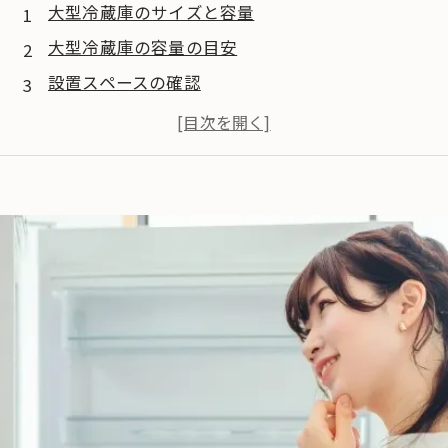
大型冷蔵庫のサイズと容量
大型冷蔵庫の容量の目安
設置スペースの確認
大型冷蔵庫の特徴
ストックに最適な収納力
電気代と効率性
大型冷蔵庫の機能
便利機能
最新機能
大型冷蔵庫の搬入方法
専門業者による搬入：クレーン搬入について
クレーン搬入ならEHS！
まとめ