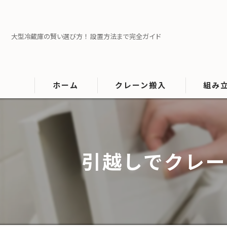
大型冷蔵庫の賢い選び方！ 設置方法まで完全ガイド
ホーム
クレーン搬入
組み
大型家具搬入
大型家電
マットレス搬入
引越しでクレー
ソファの搬入
タンスの搬入
テーブルの搬入