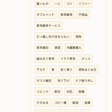
重いもの
一人
コツ
ソファー
ダブルベッド
家具解体
不用品
家具解体サービス
引っ越し先が決まらない
荷物
家具梱包
賃貸
冷蔵庫搬入
組み立て家具
イケア家具
タンス
下ろす
車
安く買う
荷物まとめ方
ガラス梱包
吊り下げ
ドア取り外し
リビング
即日
対応
夜間
そのまま
コピー機
配送
金庫