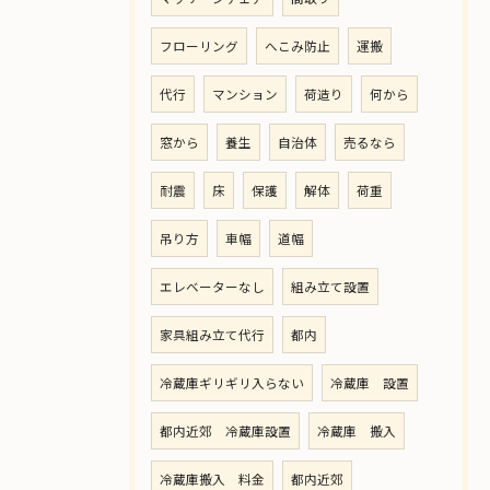
フローリング
へこみ防止
運搬
代行
マンション
荷造り
何から
窓から
養生
自治体
売るなら
耐震
床
保護
解体
荷重
吊り方
車幅
道幅
エレベーターなし
組み立て設置
家具組み立て代行
都内
冷蔵庫ギリギリ入らない
冷蔵庫 設置
都内近郊 冷蔵庫設置
冷蔵庫 搬入
冷蔵庫搬入 料金
都内近郊