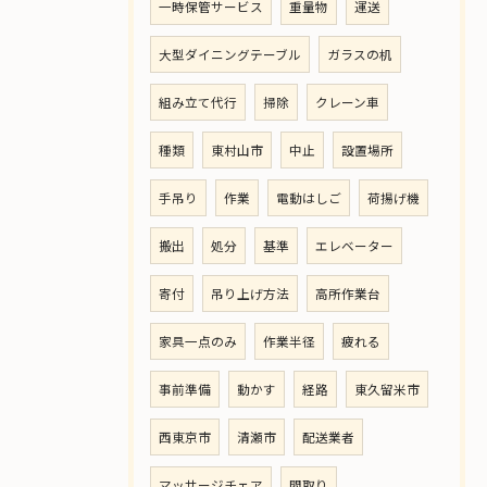
一時保管サービス
重量物
運送
大型ダイニングテーブル
ガラスの机
組み立て代行
掃除
クレーン車
種類
東村山市
中止
設置場所
手吊り
作業
電動はしご
荷揚げ機
搬出
処分
基準
エレベーター
寄付
吊り上げ方法
高所作業台
家具一点のみ
作業半径
疲れる
事前準備
動かす
経路
東久留米市
西東京市
清瀬市
配送業者
マッサージチェア
間取り