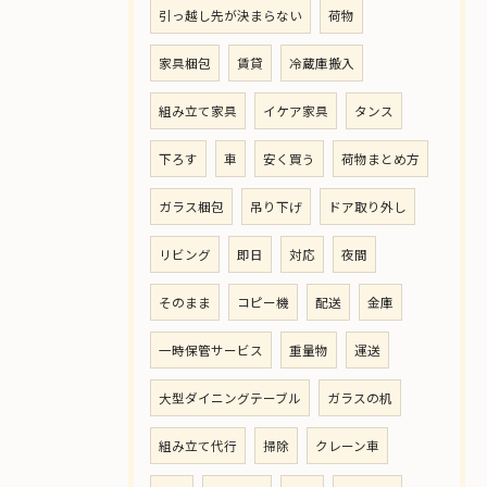
引っ越し先が決まらない
荷物
家具梱包
賃貸
冷蔵庫搬入
組み立て家具
イケア家具
タンス
下ろす
車
安く買う
荷物まとめ方
ガラス梱包
吊り下げ
ドア取り外し
リビング
即日
対応
夜間
そのまま
コピー機
配送
金庫
一時保管サービス
重量物
運送
大型ダイニングテーブル
ガラスの机
組み立て代行
掃除
クレーン車