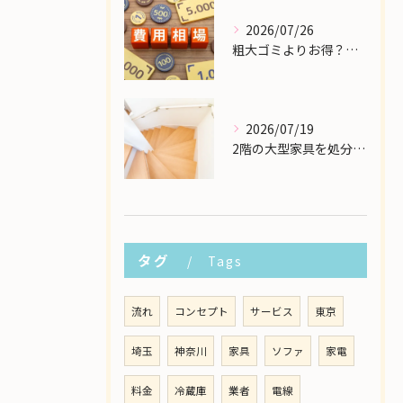
2026/07/26
粗大ゴミよりお得？大型家具の処分業者にかかる費用相場を解説
2026/07/19
2階の大型家具を処分したい！狭い階段から安全に下ろす方法
タグ
Tags
流れ
コンセプト
サービス
東京
埼玉
神奈川
家具
ソファ
家電
料金
冷蔵庫
業者
電線