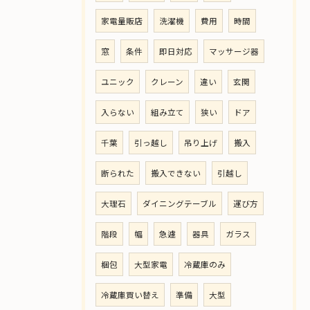
家電量販店
洗濯機
費用
時間
窓
条件
即日対応
マッサージ器
ユニック
クレーン
違い
玄関
入らない
組み立て
狭い
ドア
千葉
引っ越し
吊り上げ
搬入
断られた
搬入できない
引越し
大理石
ダイニングテーブル
運び方
階段
幅
急遽
器具
ガラス
梱包
大型家電
冷蔵庫のみ
冷蔵庫買い替え
準備
大型