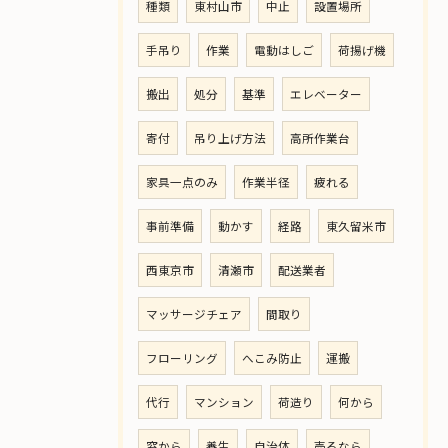
種類
東村山市
中止
設置場所
手吊り
作業
電動はしご
荷揚げ機
搬出
処分
基準
エレベーター
寄付
吊り上げ方法
高所作業台
家具一点のみ
作業半径
疲れる
事前準備
動かす
経路
東久留米市
西東京市
清瀬市
配送業者
マッサージチェア
間取り
フローリング
へこみ防止
運搬
代行
マンション
荷造り
何から
窓から
養生
自治体
売るなら