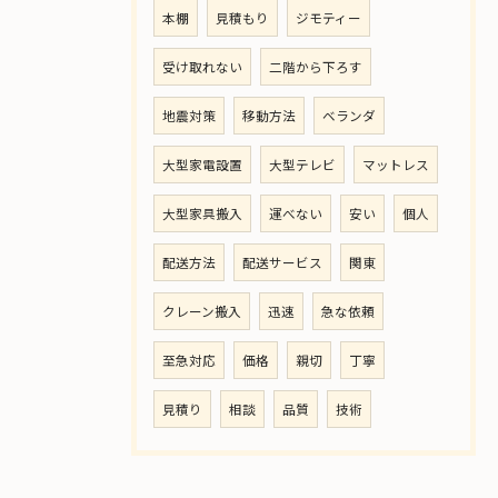
本棚
見積もり
ジモティー
受け取れない
二階から下ろす
地震対策
移動方法
ベランダ
大型家電設置
大型テレビ
マットレス
大型家具搬入
運べない
安い
個人
配送方法
配送サービス
関東
クレーン搬入
迅速
急な依頼
至急対応
価格
親切
丁寧
見積り
相談
品質
技術