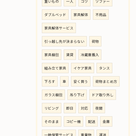
重いもの
一人
コツ
ソファー
ダブルベッド
家具解体
不用品
家具解体サービス
引っ越し先が決まらない
荷物
家具梱包
賃貸
冷蔵庫搬入
組み立て家具
イケア家具
タンス
下ろす
車
安く買う
荷物まとめ方
ガラス梱包
吊り下げ
ドア取り外し
リビング
即日
対応
夜間
そのまま
コピー機
配送
金庫
一時保管サービス
重量物
運送