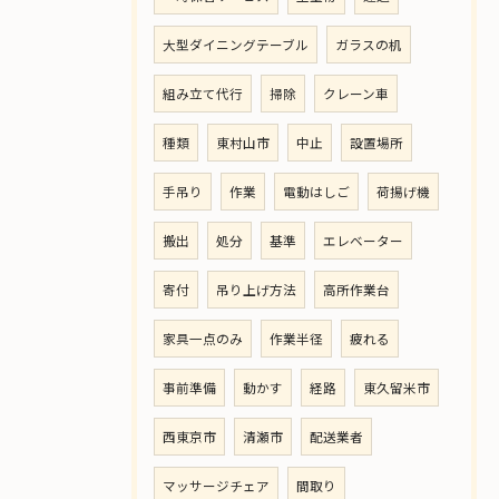
大型ダイニングテーブル
ガラスの机
組み立て代行
掃除
クレーン車
種類
東村山市
中止
設置場所
手吊り
作業
電動はしご
荷揚げ機
搬出
処分
基準
エレベーター
寄付
吊り上げ方法
高所作業台
家具一点のみ
作業半径
疲れる
事前準備
動かす
経路
東久留米市
西東京市
清瀬市
配送業者
マッサージチェア
間取り