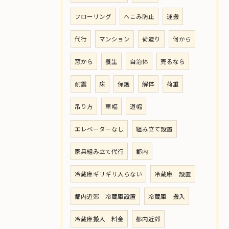
フローリング
へこみ防止
運搬
代行
マンション
荷造り
何から
窓から
養生
自治体
売るなら
耐震
床
保護
解体
荷重
吊り方
車幅
道幅
エレベーターなし
組み立て設置
家具組み立て代行
都内
冷蔵庫ギリギリ入らない
冷蔵庫 設置
都内近郊 冷蔵庫設置
冷蔵庫 搬入
冷蔵庫搬入 料金
都内近郊