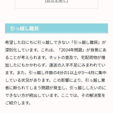
引っ越しが決まらない原因
条件や目的が明確になっていない
条件の範囲を広げてみる
引っ越し難民
引っ越しシーズン
荷物が搬入・搬出できない
希望した日にちに引っ越しできない「引っ越し難民」が
引っ越しが決まらない場合の対策
深刻化しています。これは、「2024年問題」が背景にあ
ることが考えられます。ネットの普及で、宅配荷物が増
条件を考え直す
加したにもかかわらず、運送の人手不足にみまわれてい
引っ越し時期を探す
ます。また、引っ越し件数の4分の1以上が3～4月に集中
まとめ
している状況があります。この影響により、引っ越し業
者に断られてしまう問題が発生し、引っ越ししたいのに
できない方が続出しています。ここでは、その解決策を
ご紹介します。