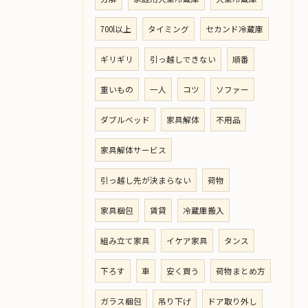
700l以上
タイミング
セカンド冷蔵庫
ギリギリ
引っ越しできない
順番
重いもの
一人
コツ
ソファー
ダブルベッド
家具解体
不用品
家具解体サービス
引っ越し先が決まらない
荷物
家具梱包
賃貸
冷蔵庫搬入
組み立て家具
イケア家具
タンス
下ろす
車
安く買う
荷物まとめ方
ガラス梱包
吊り下げ
ドア取り外し