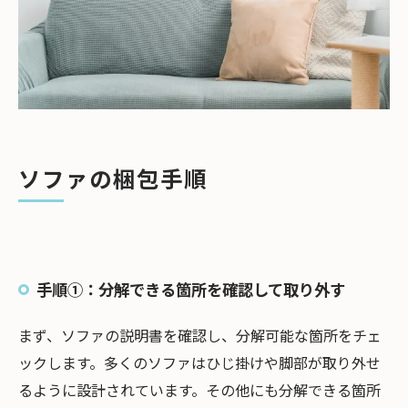
段ボールとガムテープ
緩衝材（新聞紙など）
ソファの搬入方法
引っ越し業者に依頼する場合
クレーン搬入業者に依頼する場合
まとめ
ソファの梱包手順
手順①：分解できる箇所を確認して取り外す
まず、ソファの説明書を確認し、分解可能な箇所をチェ
ックします。多くのソファはひじ掛けや脚部が取り外せ
るように設計されています。その他にも分解できる箇所