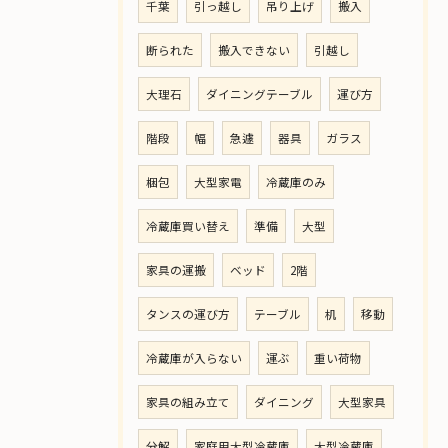
千葉
引っ越し
吊り上げ
搬入
断られた
搬入できない
引越し
大理石
ダイニングテーブル
運び方
階段
幅
急遽
器具
ガラス
梱包
大型家電
冷蔵庫のみ
冷蔵庫買い替え
準備
大型
家具の運搬
ベッド
2階
タンスの運び方
テーブル
机
移動
冷蔵庫が入らない
運ぶ
重い荷物
家具の組み立て
ダイニング
大型家具
分解
家庭用大型冷蔵庫
大型冷蔵庫