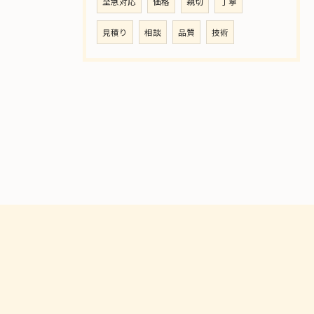
至急対応
価格
親切
丁寧
見積り
相談
品質
技術