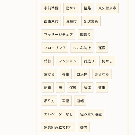
事前準備
動かす
経路
東久留米市
西東京市
清瀬市
配送業者
マッサージチェア
間取り
フローリング
へこみ防止
運搬
代行
マンション
荷造り
何から
窓から
養生
自治体
売るなら
耐震
床
保護
解体
荷重
吊り方
車幅
道幅
エレベーターなし
組み立て設置
家具組み立て代行
都内