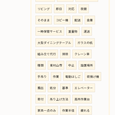
リビング
即日
対応
夜間
そのまま
コピー機
配送
金庫
一時保管サービス
重量物
運送
大型ダイニングテーブル
ガラスの机
組み立て代行
掃除
クレーン車
種類
東村山市
中止
設置場所
手吊り
作業
電動はしご
荷揚げ機
搬出
処分
基準
エレベーター
寄付
吊り上げ方法
高所作業台
家具一点のみ
作業半径
疲れる