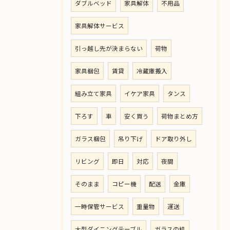
ダブルベッド
家具解体
不用品
家具解体サービス
引っ越し先が決まらない
荷物
家具梱包
賃貸
冷蔵庫搬入
組み立て家具
イケア家具
タンス
下ろす
車
安く買う
荷物まとめ方
ガラス梱包
吊り下げ
ドア取り外し
リビング
即日
対応
夜間
そのまま
コピー機
配送
金庫
一時保管サービス
重量物
運送
大型ダイニングテーブル
ガラスの机