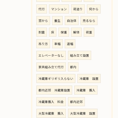
代行
マンション
荷造り
何から
窓から
養生
自治体
売るなら
耐震
床
保護
解体
荷重
吊り方
車幅
道幅
エレベーターなし
組み立て設置
家具組み立て代行
都内
冷蔵庫ギリギリ入らない
冷蔵庫 設置
都内近郊 冷蔵庫設置
冷蔵庫 搬入
冷蔵庫搬入 料金
都内近郊
大型冷蔵庫 搬入
大型冷蔵庫 設置