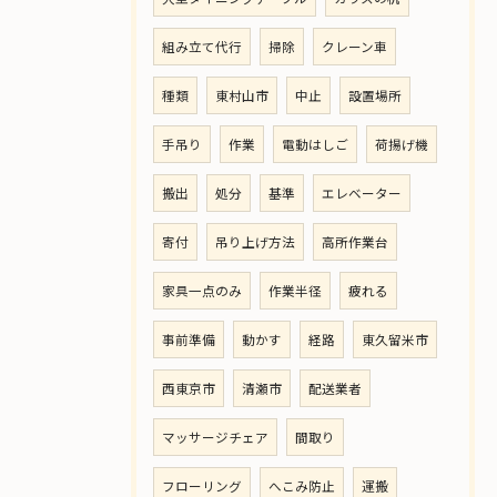
組み立て代行
掃除
クレーン車
種類
東村山市
中止
設置場所
手吊り
作業
電動はしご
荷揚げ機
搬出
処分
基準
エレベーター
寄付
吊り上げ方法
高所作業台
家具一点のみ
作業半径
疲れる
事前準備
動かす
経路
東久留米市
西東京市
清瀬市
配送業者
マッサージチェア
間取り
フローリング
へこみ防止
運搬