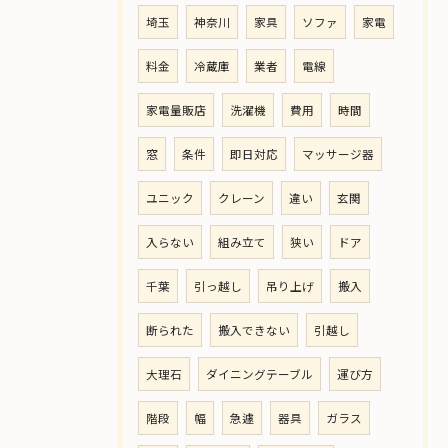
埼玉
神奈川
家具
ソファ
家電
料金
冷蔵庫
業者
電線
家電量販店
洗濯機
費用
時間
窓
条件
即日対応
マッサージ器
ユニック
クレーン
違い
玄関
入らない
組み立て
狭い
ドア
千葉
引っ越し
吊り上げ
搬入
断られた
搬入できない
引越し
大理石
ダイニングテーブル
運び方
階段
幅
急遽
器具
ガラス