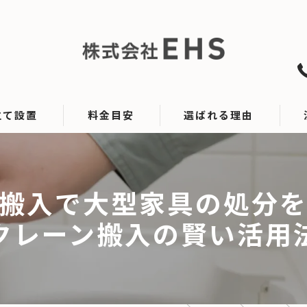
立て設置
料金目安
選ばれる理由
設置
搬入で大型家具の処分
クレーン搬入の賢い活用