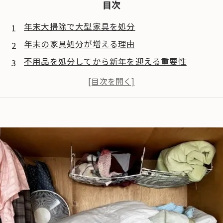
目次
年末大掃除で大型家具を処分
年末の家具処分が増える理由
不用品を処分してから新年を迎える重要性
人力で運べない大型家具
家具の種類と搬出の難易度
クレーン搬入業者を利用する理由
搬入経路に通らない大型家具
よくある課題
クレーン搬入の解決策
まとめ