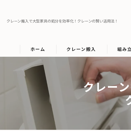
クレーン搬入で大型家具の処分を効率化！クレーンの賢い活用法！
ホーム
クレーン搬入
組み
大型家具搬入
大型家電
クレーン
マットレス搬入
ソファの搬入
タンスの搬入
テーブルの搬入