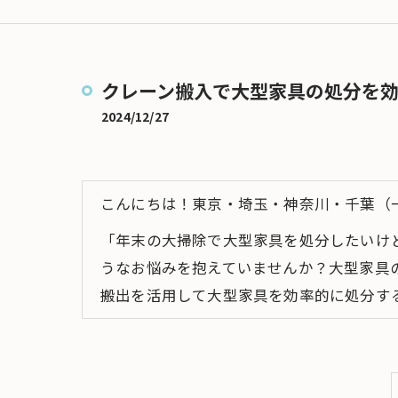
大型家電搬入
冷蔵庫搬入
クレーン搬入で大型家具の処分を
ドラム式洗濯機の搬入
2024/12/27
大型テレビ搬入
マッサージチェアの搬入
こんにちは！東京・埼玉・神奈川・千葉（
「年末の大掃除で大型家具を処分したいけ
うなお悩みを抱えていませんか？大型家具
搬出を活用して大型家具を効率的に処分す