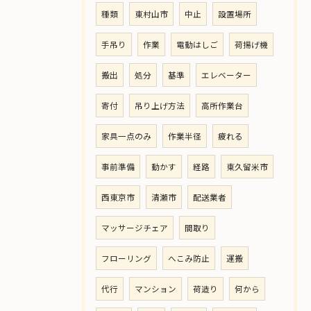
種類
東村山市
中止
設置場所
手吊り
作業
電動はしご
荷揚げ機
搬出
処分
基準
エレベーター
寄付
吊り上げ方法
高所作業台
家具一点のみ
作業半径
疲れる
事前準備
動かす
経路
東久留米市
西東京市
清瀬市
配送業者
マッサージチェア
間取り
フローリング
へこみ防止
運搬
代行
マンション
荷造り
何から