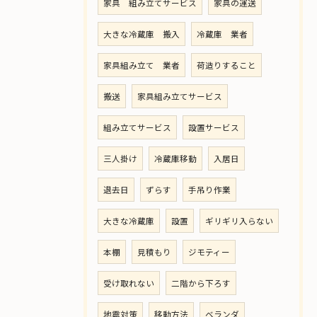
家具 組み立てサービス
家具の運送
大きな冷蔵庫 搬入
冷蔵庫 業者
家具組み立て 業者
荷造りすること
搬送
家具組み立てサービス
組み立てサービス
設置サービス
三人掛け
冷蔵庫移動
入居日
退去日
ずらす
手吊り作業
大きな冷蔵庫
設置
ギリギリ入らない
本棚
見積もり
ジモティー
受け取れない
二階から下ろす
地震対策
移動方法
ベランダ