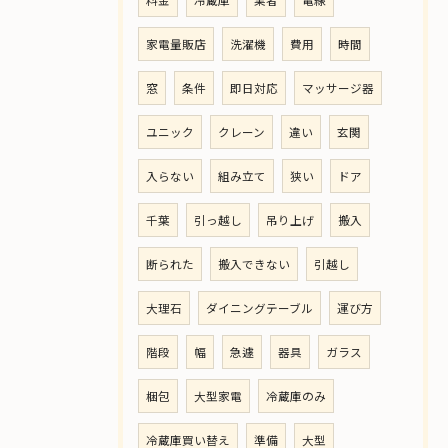
料金
冷蔵庫
業者
電線
家電量販店
洗濯機
費用
時間
窓
条件
即日対応
マッサージ器
ユニック
クレーン
違い
玄関
入らない
組み立て
狭い
ドア
千葉
引っ越し
吊り上げ
搬入
断られた
搬入できない
引越し
大理石
ダイニングテーブル
運び方
階段
幅
急遽
器具
ガラス
梱包
大型家電
冷蔵庫のみ
冷蔵庫買い替え
準備
大型