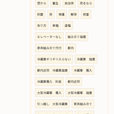
窓から
養生
自治体
売るなら
耐震
床
保護
解体
荷重
吊り方
車幅
道幅
エレベーターなし
組み立て設置
家具組み立て代行
都内
冷蔵庫ギリギリ入らない
冷蔵庫 設置
都内近郊 冷蔵庫設置
冷蔵庫 搬入
冷蔵庫搬入 料金
都内近郊
大型冷蔵庫 搬入
大型冷蔵庫 設置
引っ越し 大型冷蔵庫
家具組み立て