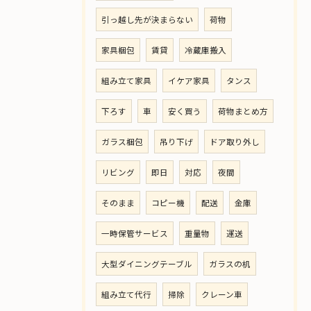
引っ越し先が決まらない
荷物
家具梱包
賃貸
冷蔵庫搬入
組み立て家具
イケア家具
タンス
下ろす
車
安く買う
荷物まとめ方
ガラス梱包
吊り下げ
ドア取り外し
リビング
即日
対応
夜間
そのまま
コピー機
配送
金庫
一時保管サービス
重量物
運送
大型ダイニングテーブル
ガラスの机
組み立て代行
掃除
クレーン車