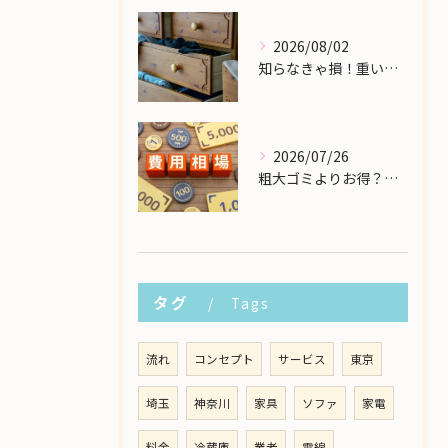
2026/08/02
知らなきゃ損！重い大型家具の配送費用を格安に抑える裏ワザ
2026/07/26
粗大ゴミよりお得？大型家具の処分業者にかかる費用相場を解説
タグ
Tags
流れ
コンセプト
サービス
東京
埼玉
神奈川
家具
ソファ
家電
料金
冷蔵庫
業者
電線