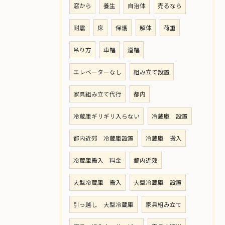
窓から
養生
自治体
売るなら
耐震
床
保護
解体
荷重
吊り方
車幅
道幅
エレベーターなし
組み立て設置
家具組み立て代行
都内
冷蔵庫ギリギリ入らない
冷蔵庫 設置
都内近郊 冷蔵庫設置
冷蔵庫 搬入
冷蔵庫搬入 料金
都内近郊
大型冷蔵庫 搬入
大型冷蔵庫 設置
引っ越し 大型冷蔵庫
家具組み立て