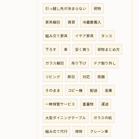
引っ越し先が決まらない
荷物
家具梱包
賃貸
冷蔵庫搬入
組み立て家具
イケア家具
タンス
下ろす
車
安く買う
荷物まとめ方
ガラス梱包
吊り下げ
ドア取り外し
リビング
即日
対応
夜間
そのまま
コピー機
配送
金庫
一時保管サービス
重量物
運送
大型ダイニングテーブル
ガラスの机
組み立て代行
掃除
クレーン車