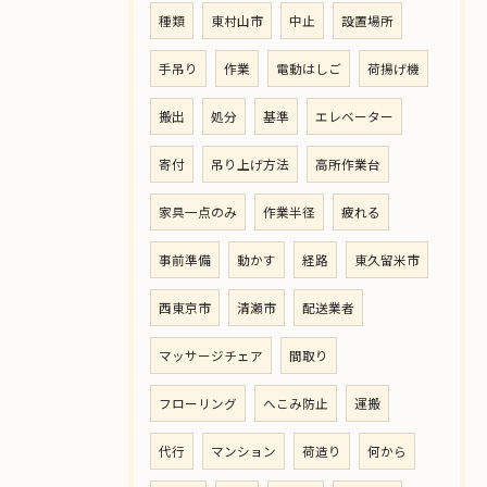
種類
東村山市
中止
設置場所
手吊り
作業
電動はしご
荷揚げ機
搬出
処分
基準
エレベーター
寄付
吊り上げ方法
高所作業台
家具一点のみ
作業半径
疲れる
事前準備
動かす
経路
東久留米市
西東京市
清瀬市
配送業者
マッサージチェア
間取り
フローリング
へこみ防止
運搬
代行
マンション
荷造り
何から