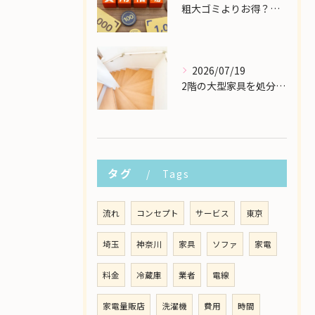
粗大ゴミよりお得？大型家具の処分業者にかかる費用相場を解説
2026/07/19
2階の大型家具を処分したい！狭い階段から安全に下ろす方法
タグ
Tags
流れ
コンセプト
サービス
東京
埼玉
神奈川
家具
ソファ
家電
料金
冷蔵庫
業者
電線
家電量販店
洗濯機
費用
時間