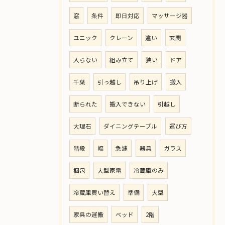
窓
条件
即日対応
マッサージ器
ユニック
クレーン
違い
玄関
入らない
組み立て
狭い
ドア
千葉
引っ越し
吊り上げ
搬入
断られた
搬入できない
引越し
大理石
ダイニングテーブル
運び方
階段
幅
急遽
器具
ガラス
梱包
大型家電
冷蔵庫のみ
冷蔵庫買い替え
準備
大型
家具の運搬
ベッド
2階