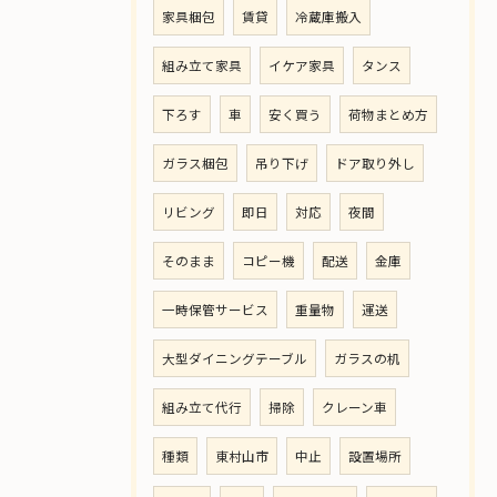
家具梱包
賃貸
冷蔵庫搬入
組み立て家具
イケア家具
タンス
下ろす
車
安く買う
荷物まとめ方
ガラス梱包
吊り下げ
ドア取り外し
リビング
即日
対応
夜間
そのまま
コピー機
配送
金庫
一時保管サービス
重量物
運送
大型ダイニングテーブル
ガラスの机
組み立て代行
掃除
クレーン車
種類
東村山市
中止
設置場所