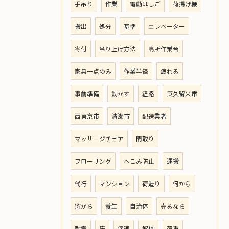
手吊り
作業
電動はしご
荷揚げ機
搬出
処分
基準
エレベーター
寄付
吊り上げ方法
高所作業台
家具一点のみ
作業半径
疲れる
事前準備
動かす
経路
東久留米市
西東京市
清瀬市
配送業者
マッサージチェア
間取り
フローリング
へこみ防止
運搬
代行
マンション
荷造り
何から
窓から
養生
自治体
売るなら
耐震
床
保護
解体
荷重