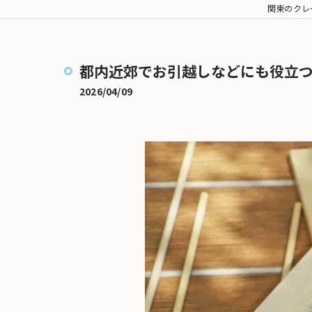
関東のクレ
大型家電搬入
冷蔵庫搬入
都内近郊でお引越しなどにも役立
ドラム式洗濯機の搬入
2026/04/09
大型テレビ搬入
マッサージチェアの搬入