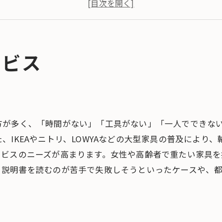
どんな家具を組み立て代行してくれるの？実際の対応事例
業者を選べば安心して任せられる？家具組み立て代行業者
め 都内での家具組み立ては、プロに任せて快適な暮らし
ービス
方が多く、「時間がない」「工具がない」「一人でできな
、IKEAやニトリ、LOWYAなどの大型家具の普及により
ービスのニーズが高まります。女性や高齢者で重たい家具
、説明書を読むのが苦手で失敗しそうといったケースや、