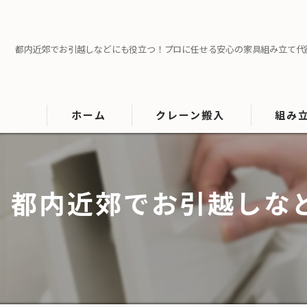
都内近郊でお引越しなどにも役立つ！プロに任せる安心の家具組み立て代
ホーム
クレーン搬入
組み
大型家具搬入
大型家電
都内近郊でお引越しな
マットレス搬入
ソファの搬入
タンスの搬入
テーブルの搬入