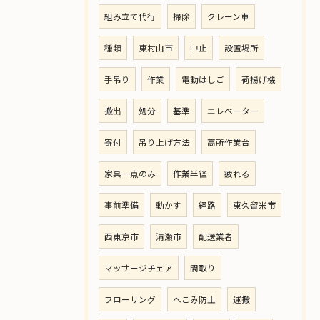
組み立て代行
掃除
クレーン車
種類
東村山市
中止
設置場所
手吊り
作業
電動はしご
荷揚げ機
搬出
処分
基準
エレベーター
寄付
吊り上げ方法
高所作業台
家具一点のみ
作業半径
疲れる
事前準備
動かす
経路
東久留米市
西東京市
清瀬市
配送業者
マッサージチェア
間取り
フローリング
へこみ防止
運搬