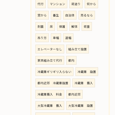
代行
マンション
荷造り
何から
窓から
養生
自治体
売るなら
耐震
床
保護
解体
荷重
吊り方
車幅
道幅
エレベーターなし
組み立て設置
家具組み立て代行
都内
冷蔵庫ギリギリ入らない
冷蔵庫 設置
都内近郊 冷蔵庫設置
冷蔵庫 搬入
冷蔵庫搬入 料金
都内近郊
大型冷蔵庫 搬入
大型冷蔵庫 設置