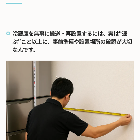
引っ越し先での設置場所は事前に準備を！
プロに依頼するメリットとは？
◎ 怪我や事故を防げる
冷蔵庫を無事に搬送・再設置するには、実は“運
◎ 家や家電を傷つけない
ぶ”こと以上に、事前準備や設置場所の確認が大切
◎ 設置・リサイクルも一括で頼める
なんです。
業者選びでチェックしたいポイント
まとめ：冷蔵庫搬送は“段取り”と“プロの力”が
カギ！