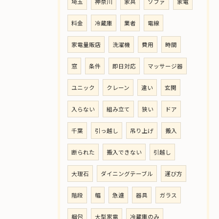
埼玉
神奈川
家具
ソファ
家電
料金
冷蔵庫
業者
電線
家電量販店
洗濯機
費用
時間
窓
条件
即日対応
マッサージ器
ユニック
クレーン
違い
玄関
入らない
組み立て
狭い
ドア
千葉
引っ越し
吊り上げ
搬入
断られた
搬入できない
引越し
大理石
ダイニングテーブル
運び方
階段
幅
急遽
器具
ガラス
梱包
大型家電
冷蔵庫のみ