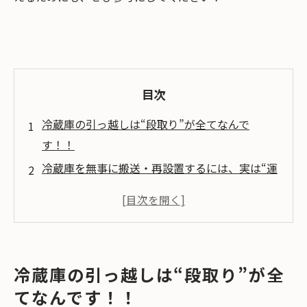
目次
冷蔵庫の引っ越しは“段取り”が全てなんで
す！！
冷蔵庫を無事に搬送・再設置するには、実は“運
ぶ”こと以上に、事前準備や設置場所の確認が大
切なんです。
搬出・搬入ルートと冷蔵庫サイズを必ずチ
ェック！
冷蔵庫の引っ越しは“段取り”が全
電源のオフと中身の処理は“前日”がベス
てなんです！！
ト！