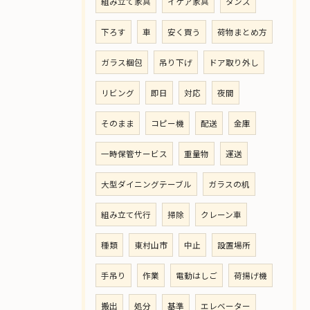
組み立て家具
イケア家具
タンス
下ろす
車
安く買う
荷物まとめ方
ガラス梱包
吊り下げ
ドア取り外し
リビング
即日
対応
夜間
そのまま
コピー機
配送
金庫
一時保管サービス
重量物
運送
大型ダイニングテーブル
ガラスの机
組み立て代行
掃除
クレーン車
種類
東村山市
中止
設置場所
手吊り
作業
電動はしご
荷揚げ機
搬出
処分
基準
エレベーター