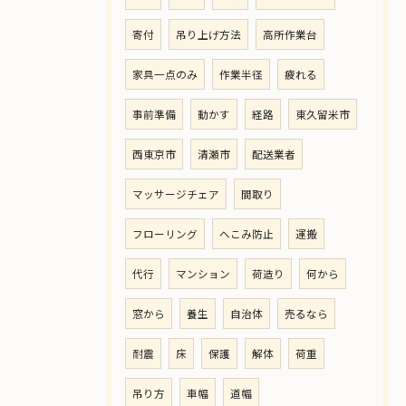
寄付
吊り上げ方法
高所作業台
家具一点のみ
作業半径
疲れる
事前準備
動かす
経路
東久留米市
西東京市
清瀬市
配送業者
マッサージチェア
間取り
フローリング
へこみ防止
運搬
代行
マンション
荷造り
何から
窓から
養生
自治体
売るなら
耐震
床
保護
解体
荷重
吊り方
車幅
道幅