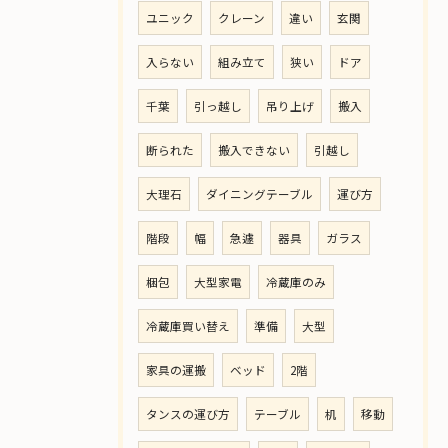
ユニック
クレーン
違い
玄関
入らない
組み立て
狭い
ドア
千葉
引っ越し
吊り上げ
搬入
断られた
搬入できない
引越し
大理石
ダイニングテーブル
運び方
階段
幅
急遽
器具
ガラス
梱包
大型家電
冷蔵庫のみ
冷蔵庫買い替え
準備
大型
家具の運搬
ベッド
2階
タンスの運び方
テーブル
机
移動