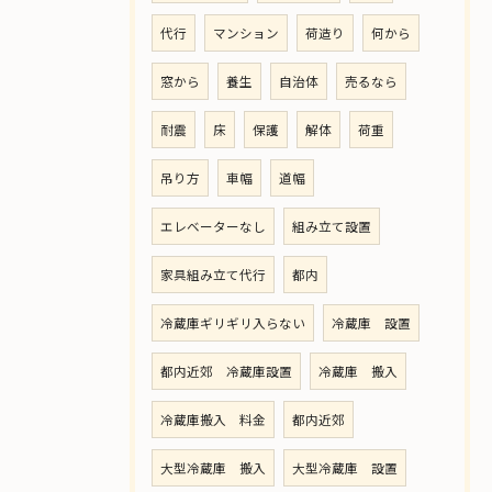
代行
マンション
荷造り
何から
窓から
養生
自治体
売るなら
耐震
床
保護
解体
荷重
吊り方
車幅
道幅
エレベーターなし
組み立て設置
家具組み立て代行
都内
冷蔵庫ギリギリ入らない
冷蔵庫 設置
都内近郊 冷蔵庫設置
冷蔵庫 搬入
冷蔵庫搬入 料金
都内近郊
大型冷蔵庫 搬入
大型冷蔵庫 設置