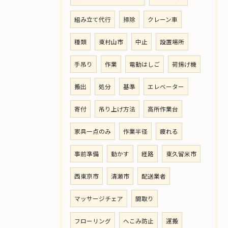
組み立て代行
掃除
クレーン車
種類
東村山市
中止
設置場所
手吊り
作業
電動はしご
荷揚げ機
搬出
処分
基準
エレベーター
寄付
吊り上げ方法
高所作業台
家具一点のみ
作業半径
疲れる
事前準備
動かす
経路
東久留米市
西東京市
清瀬市
配送業者
マッサージチェア
間取り
フローリング
へこみ防止
運搬