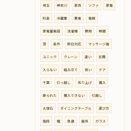
埼玉
神奈川
家具
ソファ
家電
料金
冷蔵庫
業者
電線
家電量販店
洗濯機
費用
時間
窓
条件
即日対応
マッサージ器
ユニック
クレーン
違い
玄関
入らない
組み立て
狭い
ドア
千葉
引っ越し
吊り上げ
搬入
断られた
搬入できない
引越し
大理石
ダイニングテーブル
運び方
階段
幅
急遽
器具
ガラス