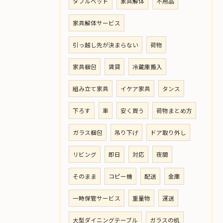
ダブルベッド
家具解体
不用品
家具解体サービス
引っ越し先が決まらない
荷物
家具梱包
賃貸
冷蔵庫搬入
組み立て家具
イケア家具
タンス
下ろす
車
安く買う
荷物まとめ方
ガラス梱包
吊り下げ
ドア取り外し
リビング
即日
対応
夜間
そのまま
コピー機
配送
金庫
一時保管サービス
重量物
運送
大型ダイニングテーブル
ガラスの机