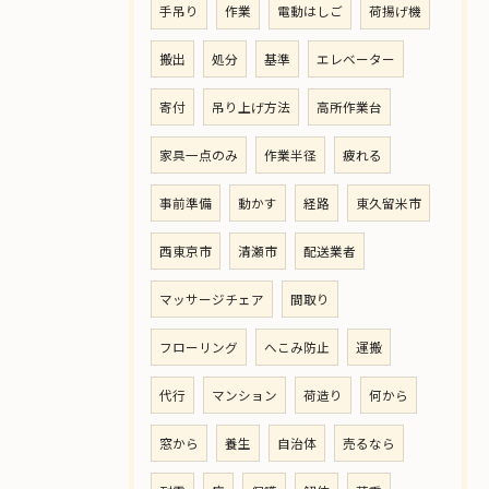
手吊り
作業
電動はしご
荷揚げ機
搬出
処分
基準
エレベーター
寄付
吊り上げ方法
高所作業台
家具一点のみ
作業半径
疲れる
事前準備
動かす
経路
東久留米市
西東京市
清瀬市
配送業者
マッサージチェア
間取り
フローリング
へこみ防止
運搬
代行
マンション
荷造り
何から
窓から
養生
自治体
売るなら