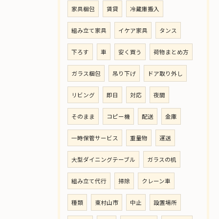
家具梱包
賃貸
冷蔵庫搬入
組み立て家具
イケア家具
タンス
下ろす
車
安く買う
荷物まとめ方
ガラス梱包
吊り下げ
ドア取り外し
リビング
即日
対応
夜間
そのまま
コピー機
配送
金庫
一時保管サービス
重量物
運送
大型ダイニングテーブル
ガラスの机
組み立て代行
掃除
クレーン車
種類
東村山市
中止
設置場所