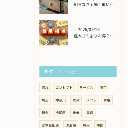
知らなきゃ損！重い大型家具の配送費用を格安に抑える裏ワザ
2026/07/26
粗大ゴミよりお得？大型家具の処分業者にかかる費用相場を解説
タグ
Tags
流れ
コンセプト
サービス
東京
埼玉
神奈川
家具
ソファ
家電
料金
冷蔵庫
業者
電線
家電量販店
洗濯機
費用
時間