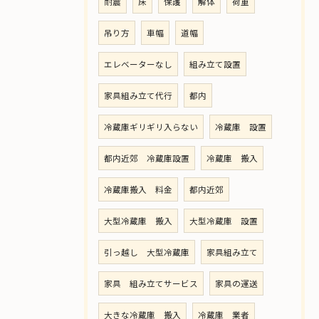
耐震
床
保護
解体
荷重
吊り方
車幅
道幅
エレベーターなし
組み立て設置
家具組み立て代行
都内
冷蔵庫ギリギリ入らない
冷蔵庫 設置
都内近郊 冷蔵庫設置
冷蔵庫 搬入
冷蔵庫搬入 料金
都内近郊
大型冷蔵庫 搬入
大型冷蔵庫 設置
引っ越し 大型冷蔵庫
家具組み立て
家具 組み立てサービス
家具の運送
大きな冷蔵庫 搬入
冷蔵庫 業者