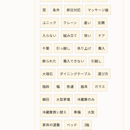
窓
条件
即日対応
マッサージ器
ユニック
クレーン
違い
玄関
入らない
組み立て
狭い
ドア
千葉
引っ越し
吊り上げ
搬入
断られた
搬入できない
引越し
大理石
ダイニングテーブル
運び方
階段
幅
急遽
器具
ガラス
梱包
大型家電
冷蔵庫のみ
冷蔵庫買い替え
準備
大型
家具の運搬
ベッド
2階