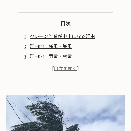
目次
クレーン作業が中止になる理由
理由①：強風・暴風
理由②：雨量・雪量
理由③：地震
作業が中止された場合の費用
キャンセル料
再スケジュール費用
延長料金
再スケジュール方法
中止理由の確認