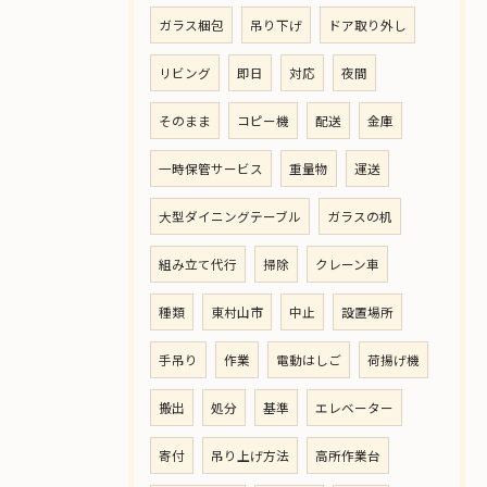
ガラス梱包
吊り下げ
ドア取り外し
リビング
即日
対応
夜間
そのまま
コピー機
配送
金庫
一時保管サービス
重量物
運送
大型ダイニングテーブル
ガラスの机
組み立て代行
掃除
クレーン車
種類
東村山市
中止
設置場所
手吊り
作業
電動はしご
荷揚げ機
搬出
処分
基準
エレベーター
寄付
吊り上げ方法
高所作業台