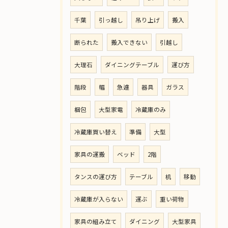
千葉
引っ越し
吊り上げ
搬入
断られた
搬入できない
引越し
大理石
ダイニングテーブル
運び方
階段
幅
急遽
器具
ガラス
梱包
大型家電
冷蔵庫のみ
冷蔵庫買い替え
準備
大型
家具の運搬
ベッド
2階
タンスの運び方
テーブル
机
移動
冷蔵庫が入らない
運ぶ
重い荷物
家具の組み立て
ダイニング
大型家具