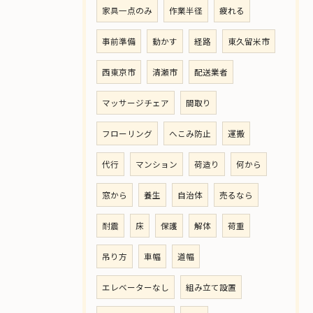
家具一点のみ
作業半径
疲れる
事前準備
動かす
経路
東久留米市
西東京市
清瀬市
配送業者
マッサージチェア
間取り
フローリング
へこみ防止
運搬
代行
マンション
荷造り
何から
窓から
養生
自治体
売るなら
耐震
床
保護
解体
荷重
吊り方
車幅
道幅
エレベーターなし
組み立て設置